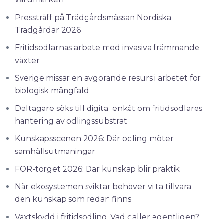
Pressträff på Trädgårdsmässan Nordiska
Trädgårdar 2026
Fritidsodlarnas arbete med invasiva främmande
växter
Sverige missar en avgörande resurs i arbetet för
biologisk mångfald
Deltagare söks till digital enkät om fritidsodlares
hantering av odlingssubstrat
Kunskapsscenen 2026: Där odling möter
samhällsutmaningar
FOR-torget 2026: Där kunskap blir praktik
När ekosystemen sviktar behöver vi ta tillvara
den kunskap som redan finns
Växtskydd i fritidsodling. Vad gäller egentligen?