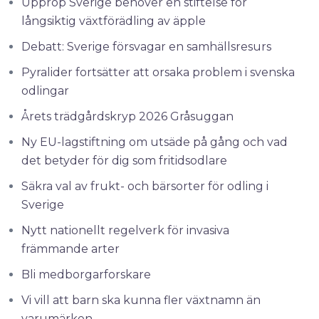
Upprop Sverige behöver en stiftelse för
långsiktig växtförädling av äpple
Debatt: Sverige försvagar en samhällsresurs
Pyralider fortsätter att orsaka problem i svenska
odlingar
Årets trädgårdskryp 2026 Gråsuggan
Ny EU-lagstiftning om utsäde på gång och vad
det betyder för dig som fritidsodlare
Säkra val av frukt- och bärsorter för odling i
Sverige
Nytt nationellt regelverk för invasiva
främmande arter
Bli medborgarforskare
Vi vill att barn ska kunna fler växtnamn än
varumärken