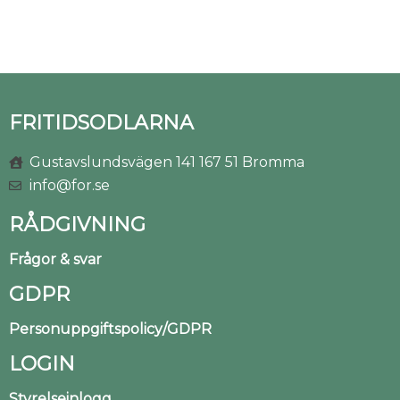
FRITIDSODLARNA
Gustavslundsvägen 141 167 51 Bromma
info@for.se
RÅDGIVNING
Frågor & svar
GDPR
Personuppgiftspolicy/GDPR
LOGIN
Styrelseinlogg