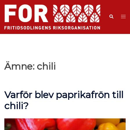
Ämne:
chili
Varför blev paprikafrön till
chili?