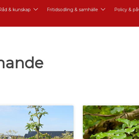
Råd & kunskap
Fritidsodling & samhälle
Policy & p
mmande