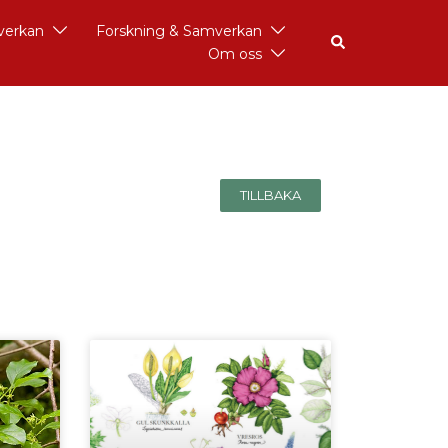
åverkan
Forskning & Samverkan
Om oss
TILLBAKA