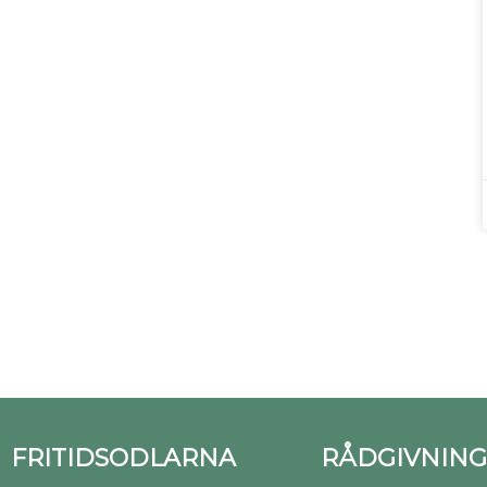
FRITIDSODLARNA
RÅDGIVNING