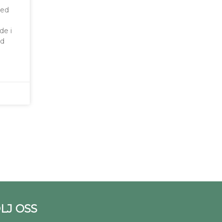
med
a
de i
ad
LJ OSS