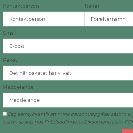
Kontaktperson
Namn
Email
Paket
Meddelande
Jag samtycker till att mina personuppgifter såsom e
namn sparas hos Fritidsodlingens Riksorganisation FO