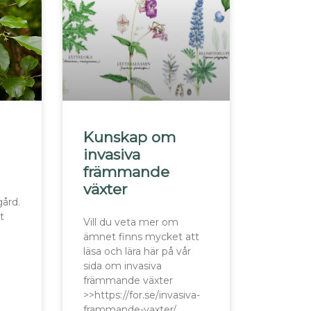
Kunskap om
invasiva
främmande
växter
gård.
t
Vill du veta mer om
ämnet finns mycket att
läsa och lära här på vår
sida om invasiva
främmande växter
>>https://for.se/invasiva-
frammande-vaxter/