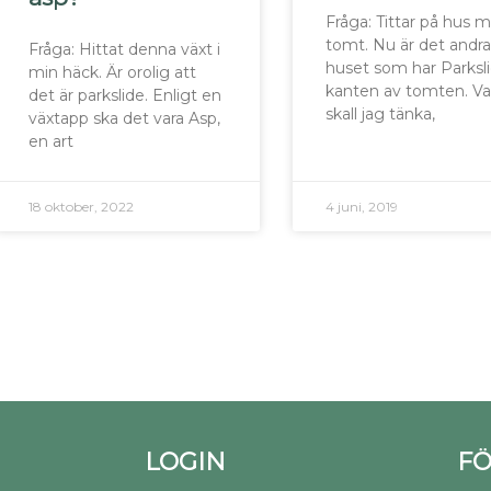
Fråga: Tittar på hus 
tomt. Nu är det andr
Fråga: Hittat denna växt i
huset som har Parksli
min häck. Är orolig att
kanten av tomten. V
det är parkslide. Enligt en
skall jag tänka,
växtapp ska det vara Asp,
en art
18 oktober, 2022
4 juni, 2019
LOGIN
FÖ