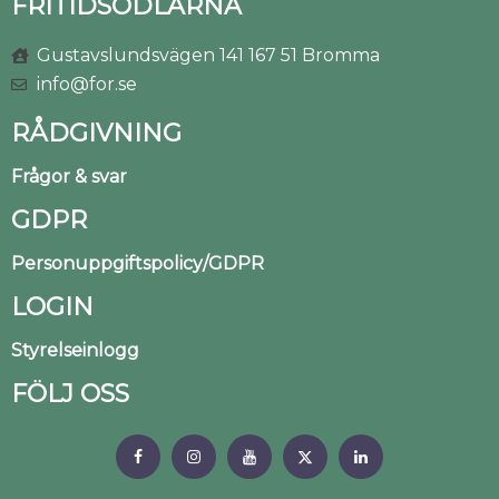
FRITIDSODLARNA
Gustavslundsvägen 141 167 51 Bromma
info@for.se
RÅDGIVNING
Frågor & svar
GDPR
Personuppgiftspolicy/GDPR
LOGIN
Styrelseinlogg
FÖLJ OSS