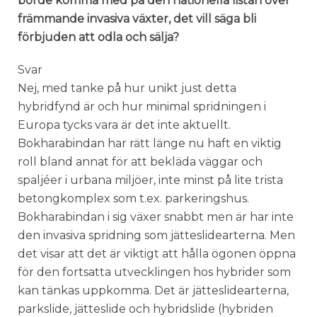
borde komma med på den nationella listan över
främmande invasiva växter, det vill säga bli
förbjuden att odla och sälja?
Svar
Nej, med tanke på hur unikt just detta
hybridfynd är och hur minimal spridningen i
Europa tycks vara är det inte aktuellt.
Bokharabindan har rätt länge nu haft en viktig
roll bland annat för att bekläda väggar och
spaljéer i urbana miljöer, inte minst på lite trista
betongkomplex som t.ex. parkeringshus.
Bokharabindan i sig växer snabbt men är har inte
den invasiva spridning som jätteslidearterna. Men
det visar att det är viktigt att hålla ögonen öppna
för den fortsatta utvecklingen hos hybrider som
kan tänkas uppkomma. Det är jätteslidearterna,
parkslide, jätteslide och hybridslide (hybriden