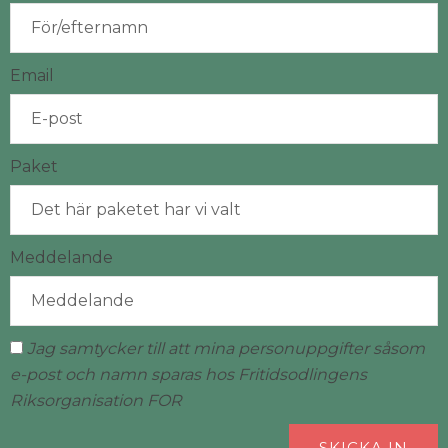
Email
Paket
Meddelande
Jag samtycker till att mina personuppgifter såsom
e-post och namn sparas hos Fritidsodlingens
Riksorganisation FOR
SKICKA IN