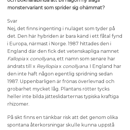
och bokharabinda att bli någon ny slags
monstervariant som sprider sig ohämmat?
Svar
Nej, det finns ingenting i nuläget som tyder på
det. Den här hybriden är bara känd i ett fåtal fynd
i Europa, närmast i Norge. 1987 hittades den i
England där den fick det vetenskapliga namnet
Fallopia
x
conollyana
, ett namn som senare har
ändrats till x
Reyllopia
x
conollyana
. I England har
den inte haft någon egentlig spridning sedan
1987. Uppenbarligen är frönas överlevnad och
grobarhet mycket låg. Plantans rötter tycks
heller inte bilda jätteslidarternas typiska kraftiga
rhizomer.
På sikt finns en tänkbar risk att det genom olika
spontana återkorsningar skulle kunna uppstå