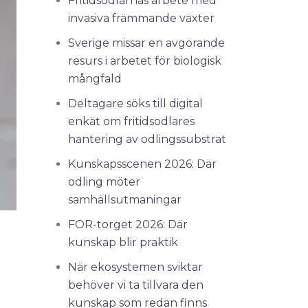
Fritidsodlarnas arbete med
invasiva främmande växter
Sverige missar en avgörande
resurs i arbetet för biologisk
mångfald
Deltagare söks till digital
enkät om fritidsodlares
hantering av odlingssubstrat
Kunskapsscenen 2026: Där
odling möter
samhällsutmaningar
FOR-torget 2026: Där
kunskap blir praktik
När ekosystemen sviktar
behöver vi ta tillvara den
kunskap som redan finns