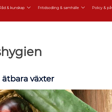
Råd & kunskap
Fritidsodling & samhälle
Policy & p
shygien
 ätbara växter