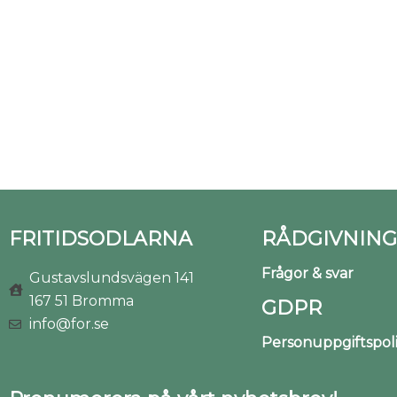
FRITIDSODLARNA
RÅDGIVNING
Frågor & svar
Gustavslundsvägen 141
167 51 Bromma
GDPR
info@for.se
Personuppgiftspo