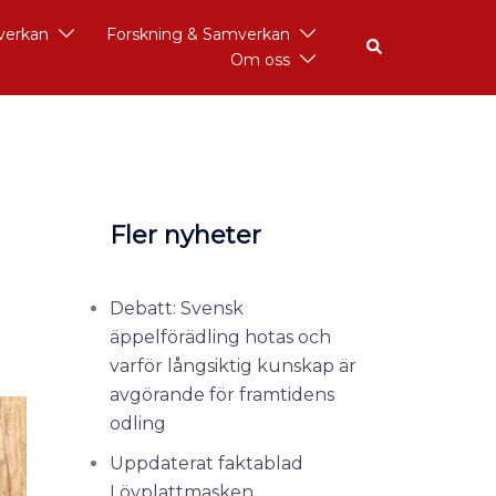
åverkan
Forskning & Samverkan
Om oss
Fler nyheter
Debatt: Svensk
äppelförädling hotas och
varför långsiktig kunskap är
avgörande för framtidens
odling
Uppdaterat faktablad
Lövplattmasken