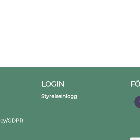
LOGIN
FÖ
Styrelseinlogg
licy/GDPR