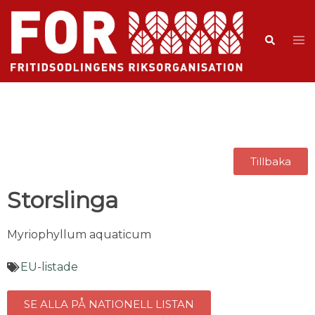
Tillbaka
Storslinga
Myriophyllum aquaticum
EU-listade
SE ALLA PÅ NATIONELL LISTAN