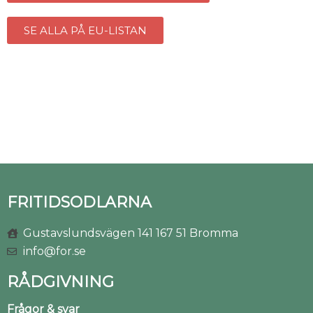
SE ALLA PÅ EU-LISTAN
FRITIDSODLARNA
Gustavslundsvägen 141 167 51 Bromma
info@for.se
RÅDGIVNING
Frågor & svar