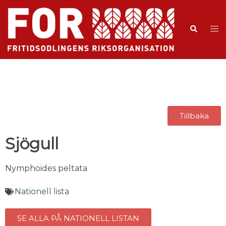
Tillbaka
Sjögull
Nymphoides peltata
Nationell lista
SE ALLA PÅ NATIONELL LISTAN