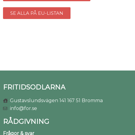
SE ALLA PÅ EU-LISTAN
FRITIDSODLARNA
Gustavslundsvägen 141 167 51 Bromma
info@for.se
RÅDGIVNING
Frågor & svar