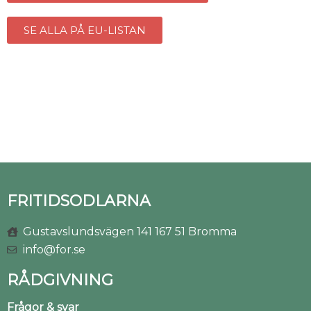
SE ALLA PÅ EU-LISTAN
FRITIDSODLARNA
Gustavslundsvägen 141 167 51 Bromma
info@for.se
RÅDGIVNING
Frågor & svar