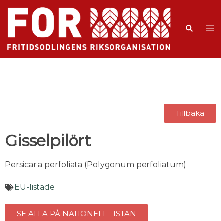
Tillbaka
Gisselpilört
Persicaria perfoliata (Polygonum perfoliatum)
EU-listade
SE ALLA PÅ NATIONELL LISTAN