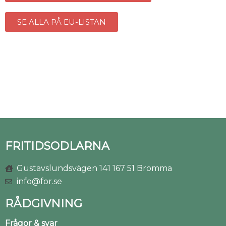
SE ALLA PÅ EU-LISTAN
FRITIDSODLARNA
Gustavslundsvägen 141 167 51 Bromma
info@for.se
RÅDGIVNING
Frågor & svar