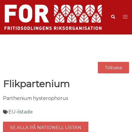
Tillbaka
Flikpartenium
Parthenium hysterophorus
EU-listade
SE ALLA PÅ NATIONELL LISTAN