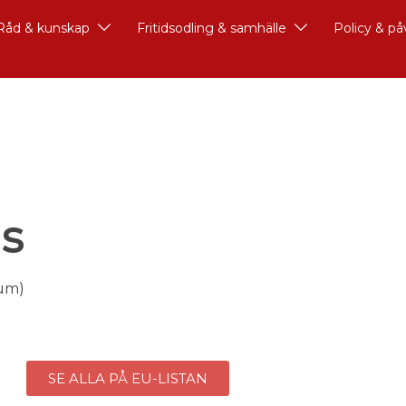
Råd & kunskap
Fritidsodling & samhälle
Policy & p
s
eum)
SE ALLA PÅ EU-LISTAN