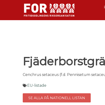
Fjäderborstgrä
Cenchrus setaceus (f.d. Pennisetum setac
EU-listade
SE ALLA PÅ NATIONELL LISTAN