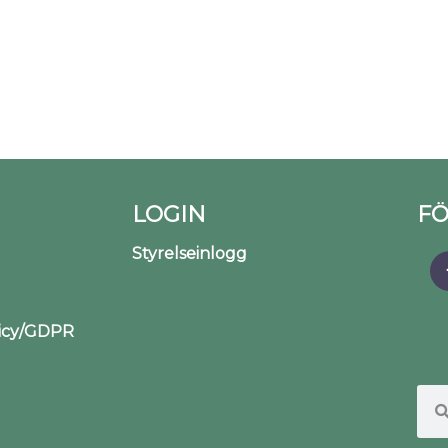
LOGIN
FÖ
Styrelseinlogg
licy/GDPR